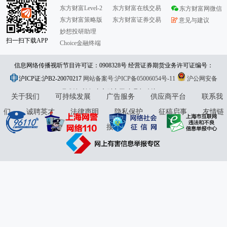
东方财富Level-2
东方财富在线交易
东方财富网微信
东方财富策略版
东方财富证券交易
意见与建议
妙想投研助理
扫一扫下载APP
Choice金融终端
信息网络传播视听节目许可证：0908328号 经营证券期货业务许可证编号：
沪ICP证:沪B2-20070217
913101046312860336 违法和不良信息举报:021-61278686 举报邮箱：
网站备案号:沪ICP备05006054号-11
沪公网安备
31010402000120号
版权所有:东方财富网
jubao@eastmoney.com
意见与建议:4000300059/952500
关于我们
可持续发展
广告服务
供应商平台
联系我
们
诚聘英才
法律声明
隐私保护
征稿启事
友情链
接