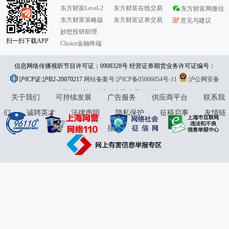
东方财富Level-2
东方财富在线交易
东方财富网微信
东方财富策略版
东方财富证券交易
意见与建议
妙想投研助理
扫一扫下载APP
Choice金融终端
信息网络传播视听节目许可证：0908328号 经营证券期货业务许可证编号：
沪ICP证:沪B2-20070217
913101046312860336 违法和不良信息举报:021-61278686 举报邮箱：
网站备案号:沪ICP备05006054号-11
沪公网安备
31010402000120号
版权所有:东方财富网
jubao@eastmoney.com
意见与建议:4000300059/952500
关于我们
可持续发展
广告服务
供应商平台
联系我
们
诚聘英才
法律声明
隐私保护
征稿启事
友情链
接