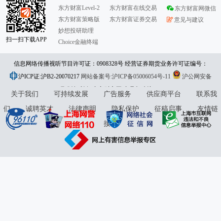
东方财富Level-2
东方财富在线交易
东方财富网微信
东方财富策略版
东方财富证券交易
意见与建议
妙想投研助理
扫一扫下载APP
Choice金融终端
信息网络传播视听节目许可证：0908328号 经营证券期货业务许可证编号：
沪ICP证:沪B2-20070217
913101046312860336 违法和不良信息举报:021-61278686 举报邮箱：
网站备案号:沪ICP备05006054号-11
沪公网安备
31010402000120号
版权所有:东方财富网
jubao@eastmoney.com
意见与建议:4000300059/952500
关于我们
可持续发展
广告服务
供应商平台
联系我
们
诚聘英才
法律声明
隐私保护
征稿启事
友情链
接